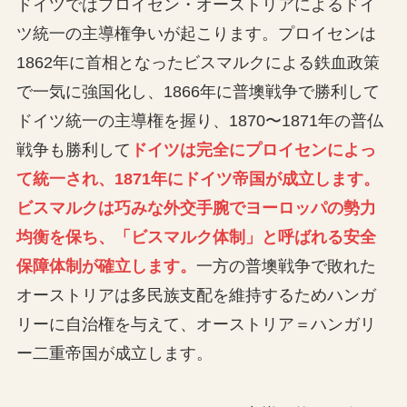
ドイツではプロイセン・オーストリアによるドイ
ツ統一の主導権争いが起こります。プロイセンは
1862年に首相となったビスマルクによる鉄血政策
で一気に強国化し、1866年に普墺戦争で勝利して
ドイツ統一の主導権を握り、1870〜1871年の普仏
戦争も勝利して
ドイツは完全にプロイセンによっ
て統一され、1871年にドイツ帝国が成立します。
ビスマルクは巧みな外交手腕でヨーロッパの勢力
均衡を保ち、「ビスマルク体制」と呼ばれる安全
保障体制が確立します。
一方の普墺戦争で敗れた
オーストリアは多民族支配を維持するためハンガ
リーに自治権を与えて、オーストリア＝ハンガリ
ー二重帝国が成立します。