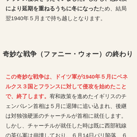
により延期を重ねるうちに冬になった
ため、結局
翌1940年５月まで持ち越しとなります。
奇妙な戦争（ファニー・ウォー）の終わり
この奇妙な戦争は、ドイツ軍が1940年５月にベネ
ルクス３国とフランスに対して侵攻を始めたこと
で、終了します。
宥和政策を進めたイギリスのチ
ェンバレン首相は５月に退陣に追い込まれ、後継
は対独強硬派のチャーチルが首相に就任します。
しかし、チャーチルが就任した時は既に西部戦線
の英仏軍は崩壊しており、６月14日パリ陥落、６