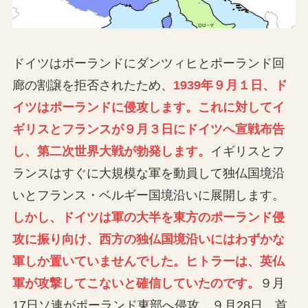
ドイツはポーランドにダンツィヒとポーランド回
廊の割譲を拒否されたため、
1939年９月１日、ド
イツはポーランドに侵攻します。これに対してイ
ギリスとフランスが９月３日にドイツへ宣戦布告
し、第二次世界大戦が勃発します。
イギリスとフ
ランスはすぐに大規模な軍を動員して独仏国境沿
いとフランス・ベルギー国境沿いに展開します。
しかし、ドイツは軍の大半を東方のポーランド侵
攻に振り向け、西方の独仏国境沿いにはわずかな
軍しか置いていませんでした。ヒトラーは、英仏
軍が攻撃してこないと確信していたのです。
９月
17日ソ連がポーランド東部へ侵攻、９月28日、首