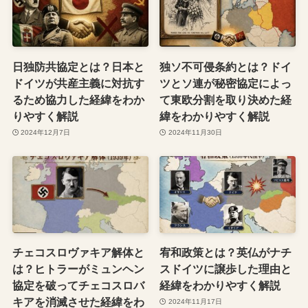
日独防共協定とは？日本と
独ソ不可侵条約とは？ドイ
ドイツが共産主義に対抗す
ツとソ連が秘密協定によっ
るため協力した経緯をわか
て東欧分割を取り決めた経
りやすく解説
緯をわかりやすく解説
2024年12月7日
2024年11月30日
チェコスロヴァキア解体と
宥和政策とは？英仏がナチ
は？ヒトラーがミュンヘン
スドイツに譲歩した理由と
協定を破ってチェコスロバ
経緯をわかりやすく解説
キアを消滅させた経緯をわ
2024年11月17日