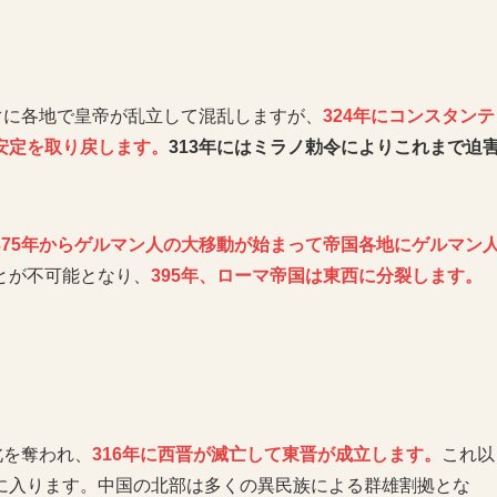
ぐに各地で皇帝が乱立して混乱しますが、
324年にコンスタンテ
安定を取り戻します。
313年にはミラノ勅令によりこれまで迫
375年からゲルマン人の大移動が始まって帝国各地にゲルマン
とが不可能となり、
395年、ローマ帝国は東西に分裂します。
北を奪われ、
316年に西晋が滅亡して東晋が成立します。
これ以
に入ります。中国の北部は多くの異民族による群雄割拠とな