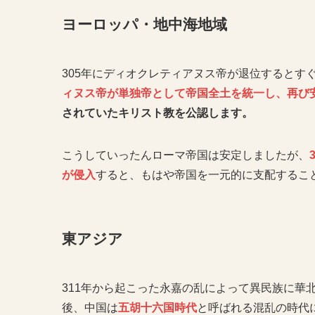
ヨーロッパ・地中海地域
305年にディオクレティアヌス帝が退位するとす
ィヌス帝が単独帝として帝国全土を統一し、再び
されていたキリスト教を公認します。
こうしていったんローマ帝国は安定しましたが、
が侵入
すると、もはや帝国を一元的に支配するこ
東アジア
311年から起こった永嘉の乱によって異民族に華
後、中国は
五胡十六国時代
と呼ばれる混乱の時代