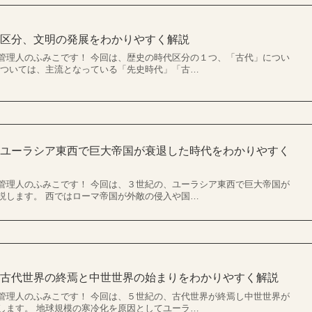
代区分、文明の発展をわかりやすく解説
管理人のふみこです！ 今回は、歴史の時代区分の１つ、「古代」につい
については、主流となっている「先史時代」「古…
？ユーラシア東西で巨大帝国が衰退した時代をわかりやすく
管理人のふみこです！ 今回は、３世紀の、ユーラシア東西で巨大帝国が
説します。 西ではローマ帝国が外敵の侵入や国…
？古代世界の終焉と中世世界の始まりをわかりやすく解説
管理人のふみこです！ 今回は、５世紀の、古代世界が終焉し中世世界が
します。 地球規模の寒冷化を原因としてユーラ…