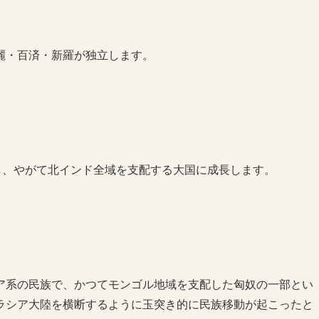
麗・百済・新羅が独立します。
し、やがて北インド全域を支配する大国に成長します。
ア系の民族で、かつてモンゴル地域を支配した匈奴の一部とい
ラシア大陸を横断するように玉突き的に民族移動が起こったと